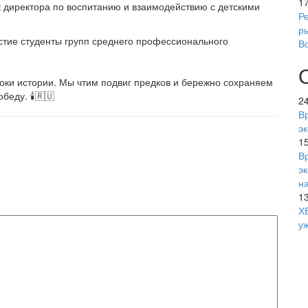
1
 директора по воспитанию и взаимодействию с детскими
Р
р
стие студенты групп среднего профессионального
В
ки истории. Мы чтим подвиг предков и бережно сохраняем
еду. 🕯️🇷🇺
2
В
э
1
В
э
н
1
Х
уж