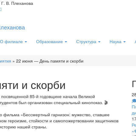
Г. В. Плеханова
О филиале
Образование
Структура
Наука
риятия
» 22 июня — День памяти и скорби
яти и скорби
2
, посвященной 85-й годовщине начала Великой

тудентов был организован специальный кинопоказ. 🎬
П
д
го фильма «Бессмертный гарнизон: мужество, ставшее
1
ном героизме, стойкости и самопожертвовании защитников
Р
 историю нашей страны.
«