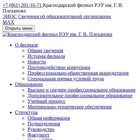
+7 (861) 201-10-71
Краснодарский филиал РЭУ им. Г. В.
Плеханова
ЭИОС
Сведения об образовательной организации
MAX
Открыть меню
О филиале
Общие сведения
История филиала
Новости
Противодействие коррупции
Профессионально-общественная аккредитация
Специальная оценка условий труда
Образование
Высшее и среднее профессиональное образование
Дополнительное профессиональное образование
Учебный процесс
Материально-техническое обеспечение
Структура
Общая информация
Подразделения
Руководство
Факультет