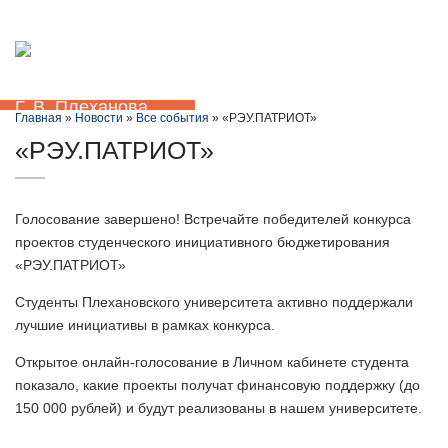
+7 (861) 201-10-71
ЭИОС
Сведения об образовательной организации
Откр
меню
Главная
»
Новости
»
Все события
» «РЭУ.ПАТРИОТ»
«РЭУ.ПАТРИОТ»
Голосование завершено! Встречайте победителей конкурса
проектов студенческого инициативного бюджетирования
«РЭУ.ПАТРИОТ»
Студенты Плехановского университета активно поддержали
лучшие инициативы в рамках конкурса.
Открытое онлайн-голосование в Личном кабинете студента
показало, какие проекты получат финансовую поддержку (до
150 000 рублей) и будут реализованы в нашем университете.
⠀