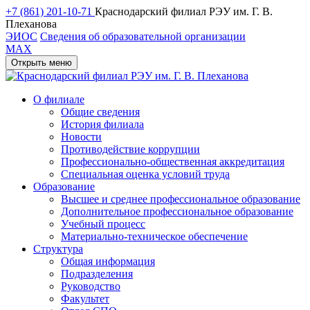
+7 (861) 201-10-71
Краснодарский филиал РЭУ им. Г. В.
Плеханова
ЭИОС
Сведения об образовательной организации
MAX
Открыть меню
О филиале
Общие сведения
История филиала
Новости
Противодействие коррупции
Профессионально-общественная аккредитация
Специальная оценка условий труда
Образование
Высшее и среднее профессиональное образование
Дополнительное профессиональное образование
Учебный процесс
Материально-техническое обеспечение
Структура
Общая информация
Подразделения
Руководство
Факультет