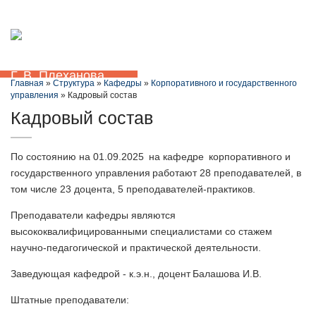
+7 (861) 201-10-71
ЭИОС
Сведения об образовательной организации
Откр
меню
Главная
»
Структура
»
Кафедры
»
Корпоративного и государственного
управления
» Кадровый состав
Кадровый состав
По состоянию на 01.09.2025 на кафедре корпоративного и
государственного управления работают 28 преподавателей, в
том числе 23 доцента, 5 преподавателей-практиков.
Преподаватели кафедры являются
высококвалифицированными специалистами со стажем
научно-педагогической и практической деятельности.
Заведующая кафедрой - к.э.н., доцент Балашова И.В.
Штатные преподаватели: