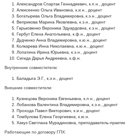
Александров Спартак Геннадиевич, к.п.н., доцент
Алексеенко Ольга Ивановна, к.и.н., доцент
Богатырева Ольга Владимировна, к.э.н., доцент
Веприкова Марина Яковлевна, к.э.н., доцент
Гарьковенко Вероника Эдуардовна, к.э.н., доцент
Гербут Елена Анатольевна, к.ф.н., доцент
Дудченко Анна Владимировна, к.ю.н., доцент
Колкарева Инна Николаевна, к.ю.н., доцент
Лопатина Ирина Юрьевна, к.э.н., доцент
Сигида Дарья Андреевна, к.ф.н.
Внутренние совместители:
Баладыга Э.Г., к.э.н., доцент
Внешние совместители:
Кузнецова Вероника Евгеньевна, к.п.н., доцент
Лобанова Валентина Владимировна, к.э.н., доцент
Прохода Павел Викторович, к.и.н., доцент
Томбулова Елена Георгиевна, к.ю.н.
Хакуз Светлана Мурадиновна, преподаватель-практик
Работающие по договору ГПХ: